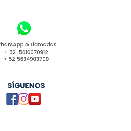
veles de seguridad.
 que en tu tienda pueden realizar 
veles de seguridad.
hatsApp & Llamadas
+ 52 5616070912
+ 52 5634903700
SÍGUENOS