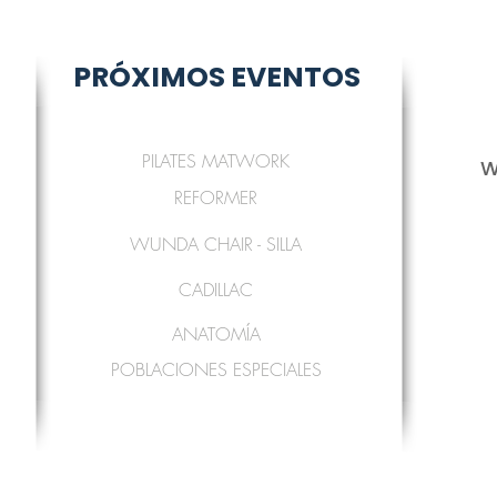
compras con altos ni
clientes, pues saben
compras con altos ni
PRÓXIMOS EVENTOS
PILATES MATWORK
W
REFORMER
WUNDA CHAIR - SILLA
CADILLAC
ANATOMÍA
POBLACIONES ESPECIALES