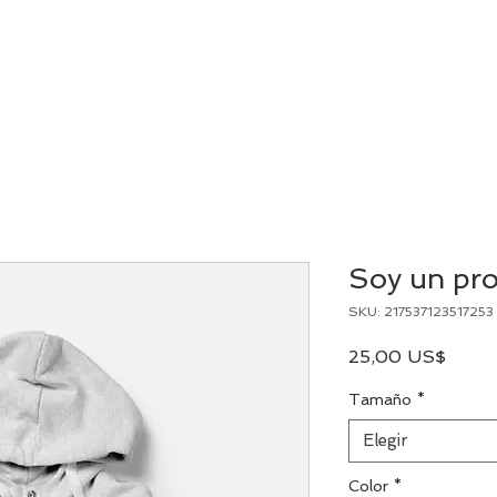
TUDIO
PLATAFORMA CURSOS
NOSOTROS
CALENDARI
Soy un pr
SKU: 217537123517253
Preci
25,00 US$
Tamaño
*
Elegir
Color
*